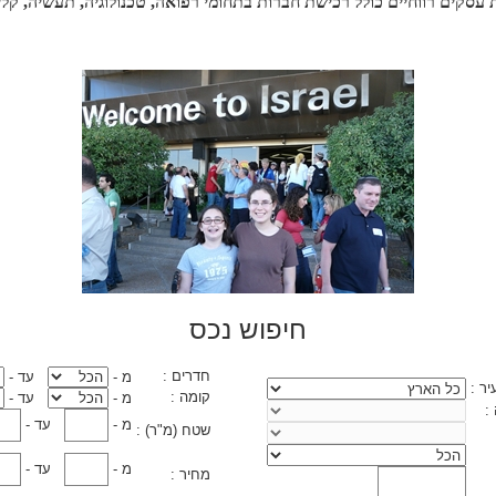
 עסקים רווחיים כולל רכישת חברות בתחומי רפואה, טכנולוגיה, תעשיה, קלי
חיפוש נכס
חדרים :
מ -
עד -
יר :
קומה :
מ -
עד -
 :
מ -
עד -
שטח (מ"ר) :
מ -
עד -
מחיר :