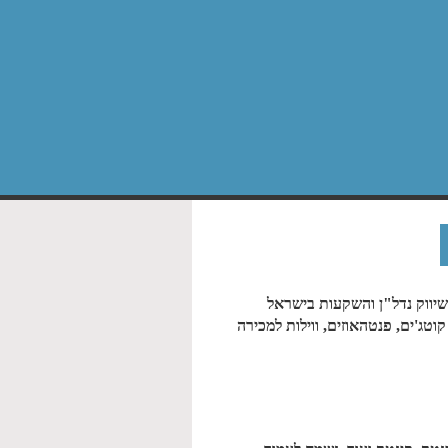
יווק נדל"ן והשקעות בישראל
וטג'ים, פנטהאוזים, ווילות למכירה