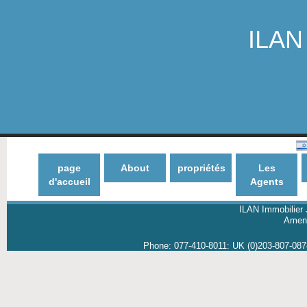
ILAN 
page
About
propriétés
Les
d'accueil
Agents
ILAN Immobilier 
Amene
Phone:
077-410-8011
:
UK (0)203-807-08