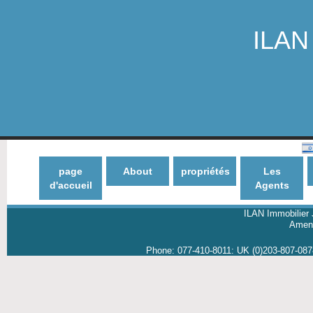
ILAN 
page
About
propriétés
Les
d'accueil
Agents
ILAN Immobilier 
Amene
Phone:
077-410-8011
:
UK (0)203-807-08