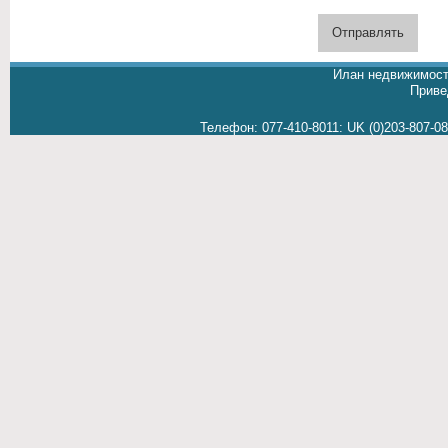
Илан недвижимост
Приве
Телефон:
077-410-8011
:
UK (0)203-807-0